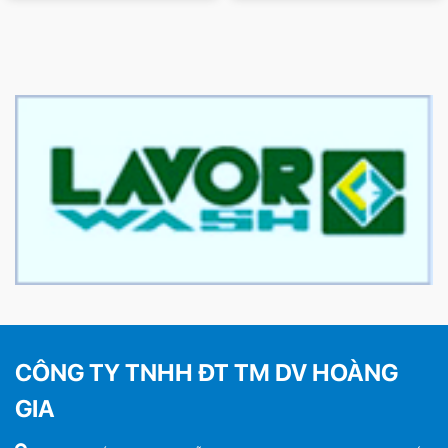
CÔNG TY TNHH ĐT TM DV HOÀNG
GIA