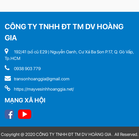
CÔNG TY TNHH ĐT TM DV HOÀNG
GIA
192/41 (số cũ E29 ) Nguyễn Oanh, Cư Xá Ba Son P.17, Q. Gò Vấp,
Tp.HCM
0938 903 779
transonhoanggia@gmail.com
https://mayvesinhhoanggia.net/
MẠNG XÃ HỘI
Copyright @ 2020 CÔNG TY TNHH ĐT TM DV HOÀNG GIA . All Reserved.