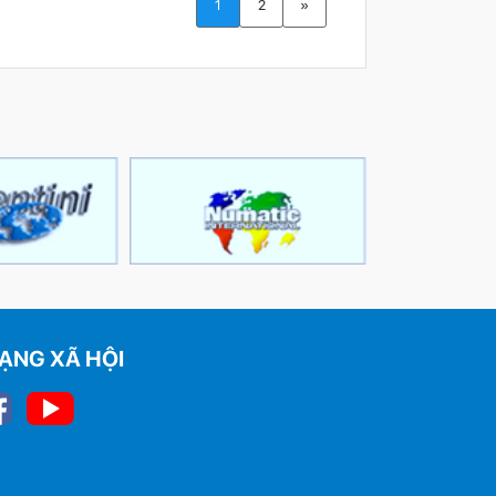
1
2
»
ẠNG XÃ HỘI