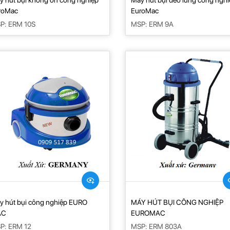
y hút bụi không ồn công nghiệp
Máy hút bụi đeo lưng công ngh
roMac
EuroMac
P: ERM 10S
MSP: ERM 9A
y hút bụi công nghiệp EURO
MÁY HÚT BỤI CÔNG NGHIỆP
AC
EUROMAC
P: ERM 12
MSP: ERM 803A