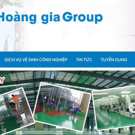
DỊCH VỤ VỆ SINH CÔNG NGHIỆP
TIN TỨC
TUYỂN DỤNG