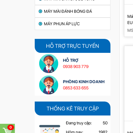
MÁY MÀI ĐÁNH BÓNG ĐÁ
Má
E
MÁY PHUN ÁP LỰC
MS
HỖ TRỢ TRỰC TUYẾN
HỖ TRỢ
0938 903 779
PHÒNG KINH DOANH
0853 633 655
THỐNG KÊ TRUY CẬP
Đang truy cập:
50
0
Hôm nay:
1982