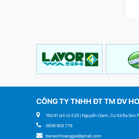
CÔNG TY TNHH ĐT TM DV H
192/41 (số cũ E29 ) Nguyễn Oanh, Cư Xá Ba Son P
0938 903 779
transonhoanggia@gmail.com