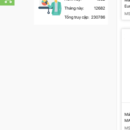
Má
Eu
Tháng này:
12682
MS
Tổng truy cập:
230786
Má
M
MS