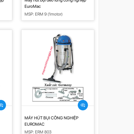
iệp
Máy hút bụi đeo lưng công nghiệp
EuroMac
MSP: ERM 9 (1motor)
MÁY HÚT BỤI CÔNG NGHIỆP
EUROMAC
MSP: ERM 803