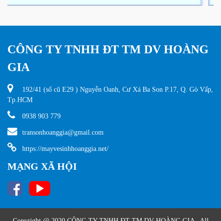
CÔNG TY TNHH ĐT TM DV HOÀNG
GIA
192/41 (số cũ E29 ) Nguyễn Oanh, Cư Xá Ba Son P.17, Q. Gò Vấp,
Tp.HCM
0938 903 779
transonhoanggia@gmail.com
https://mayvesinhhoanggia.net/
MẠNG XÃ HỘI
Copyright @ 2020 CÔNG TY TNHH ĐT TM DV HOÀNG GIA . All